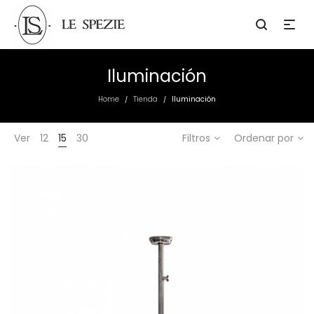
Iluminación
Home
Tienda
Iluminación
/
/
Ver
12
15
30
Filtros
Ordenar por